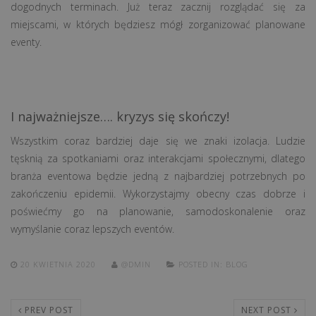
dogodnych terminach. Już teraz zacznij rozglądać się za
miejscami, w których będziesz mógł zorganizować planowane
eventy.
I najważniejsze…. kryzys się skończy!
Wszystkim coraz bardziej daje się we znaki izolacja. Ludzie
tęsknią za spotkaniami oraz interakcjami społecznymi, dlatego
branża eventowa będzie jedną z najbardziej potrzebnych po
zakończeniu epidemii. Wykorzystajmy obecny czas dobrze i
poświećmy go na planowanie, samodoskonalenie oraz
wymyślanie coraz lepszych eventów.
20 KWIETNIA 2020
@DMIN
POSTED IN:
BLOG
PREV POST
NEXT POST