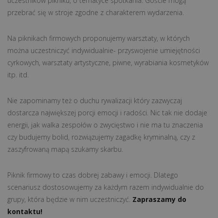
uczestników pikniku, o tematyce spotkania. Goście mogą
przebrać się w stroje zgodne z charakterem wydarzenia.
Na piknikach firmowych proponujemy warsztaty, w których
można uczestniczyć indywidualnie- przyswojenie umiejętności
cyrkowych, warsztaty artystyczne, piwne, wyrabiania kosmetyków
itp. itd.
Nie zapominamy też o duchu rywalizacji który zazwyczaj
dostarcza największej porcji emocji i radości. Nic tak nie dodaje
energii, jak walka zespołów o zwycięstwo i nie ma tu znaczenia
czy budujemy bolid, rozwiązujemy zagadkę kryminalną, czy z
zaszyfrowaną mapą szukamy skarbu.
Piknik firmowy to czas dobrej zabawy i emocji. Dlatego
scenariusz dostosowujemy za każdym razem indywidualnie do
grupy, która będzie w nim uczestniczyć.
Zapraszamy do
kontaktu!