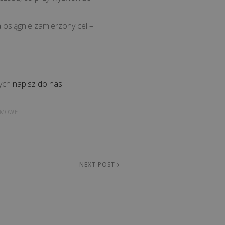
 osiągnie zamierzony cel –
nych
napisz do nas
.
RMOWE
NEXT POST