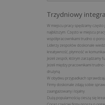
Trzydniowy integra
W miejscu pracy spędzamy często j
najbliższym. Często w miejscu pracy
współpracownikami trudno o porozu
Liderzy zespołów doskonale wiedzą
kreatywność, płynność w komunikacj
Jeżeli zespół, którym zarządzamy f
Jeżeli między pracownikami trudno 
drużyną.
W obydwu przypadkach sprawdzaj
Firmy doskonale zdają sobie sprawę,
zaangażowany i lojalny.
Dużą popularnością cieszą się kreat
Coraz częściej firmy proszą o org