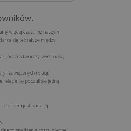
cowników.
amy więcej czasu niż naszym
darza się też tak, że między
ań, proces twórczy, wydajność,
y i zawiązanych relacji.
relacje, by poczuli się jedną
z zespołem jest bardziej
w.
pólnego spędzania czasu z jednej