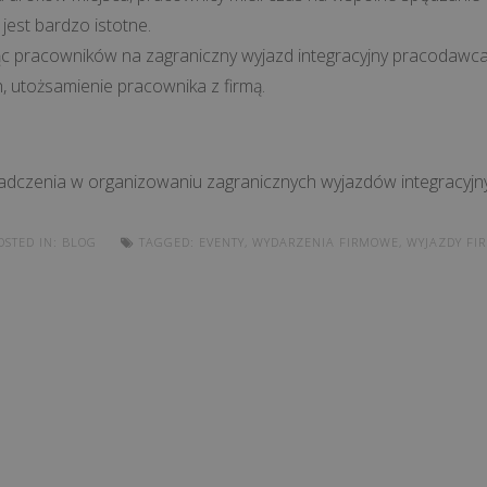
jest bardzo istotne.
ąc pracowników na zagraniczny wyjazd integracyjny pracodawca
 utożsamienie pracownika z firmą.
adczenia w organizowaniu zagranicznych wyjazdów integracyj
STED IN:
BLOG
TAGGED:
EVENTY
,
WYDARZENIA FIRMOWE
,
WYJAZDY FI