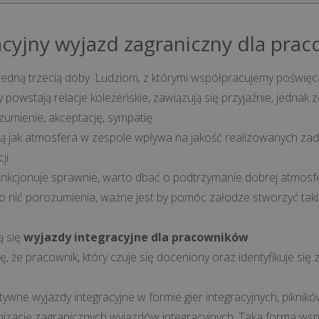
cyjny wyjazd zagraniczny dla pra
edną trzecią doby. Ludziom, z którymi współpracujemy poświęc
 powstają relacje koleżeńskie, zawiązują się przyjaźnie, jednak z
mienie, akceptację, sympatię.
 jak atmosfera w zespole wpływa na jakość realizowanych zad
i.
unkcjonuje sprawnie, warto dbać o podtrzymanie dobrej atmosfer
o nić porozumienia, ważne jest by pomóc załodze stworzyć takie 
ą się
wyjazdy integracyjne dla pracowników
.
 że pracownik, który czuje się doceniony oraz identyfikuje się 
ywne wyjazdy integracyjne w formie gier integracyjnych, piknikó
anizację zagranicznych wyjazdów integracyjnych. Taka forma ws