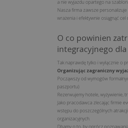
a nie wyjazdu opartego na szablo
Nasza firma zawsze personalizuje 
wrażenia i efektywnie osiągnąć cel 
O co powinien zatr
integracyjnego dla
Tak naprawdę tylko i wyłącznie o pr
Organizując zagraniczny wyja
Począwszy od wymogów formalnych 
paszportu)
Rezerwujemy hotele, wyżywienie, tr
Jako pracodawca zlecając firmie e
wstępu do poszczególnych atrakcji
organizacyjnych.
Dbamy o to, by oprócz poznawania