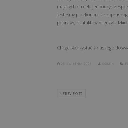
mających na celu jednoczyć zespół 
Jesteśmy przekonani, że zapraszaj
poprawę kontaktów międzyludzkich,
Chcąc skorzystać z naszego doświ
28 KWIETNIA 2023
@DMIN
PO
PREV POST