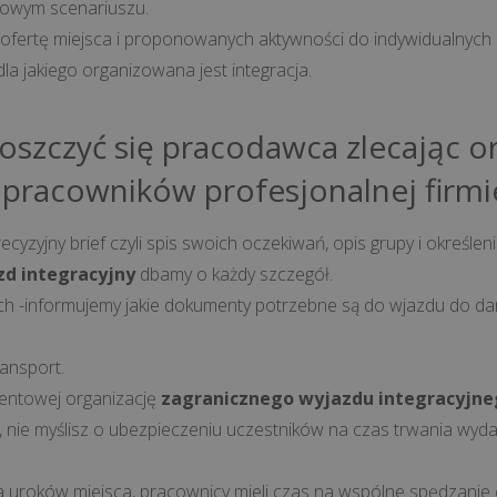
nowym scenariuszu.
ofertę miejsca i proponowanych aktywności do indywidualnych
dla jakiego organizowana jest integracja.
oszczyć się pracodawca zlecając o
 pracowników profesjonalnej firm
ecyzyjny brief czyli spis swoich oczekiwań, opis grupy i określen
zd integracyjny
dbamy o każdy szczegół.
-informujemy jakie dokumenty potrzebne są do wjazdu do dan
ansport.
ventowej organizację
zagranicznego wyjazdu integracyjne
, nie myślisz o ubezpieczeniu uczestników na czas trwania wyda
 uroków miejsca, pracownicy mieli czas na wspólne spędzanie 