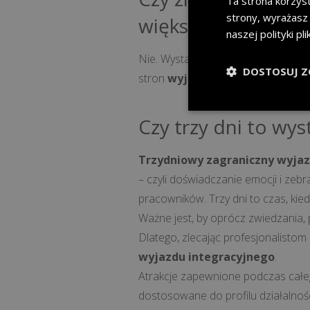
Ta strona korzyst
strony, wyrażasz
większego zaangaż
naszej polityki pl
Nie. Wystarczy jasno określić swoj
DOSTOSUJ Z
stron
wyjazdu integracyjnego 
Czy trzy dni to wys
Trzydniowy zagraniczny wyjaz
– czyli doświadczanie emocji i zeb
pracowników. Trzy dni to czas, kie
Ważne jest, by oprócz zwiedzania, 
Dlatego, zlecając profesjonalisto
wyjazdu integracyjnego
.
Atrakcje zapewnione podczas całe
dostosowane do profilu działalnoś