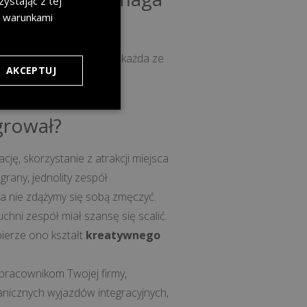
ystając z tej
z warunkami
ym szczegółem i zadba, by każda ze
AKCEPTUJ
egrował?
cję, skorzystanie z atrakcji miejsca
rany, jednolity zespół
 a nie zdążymy się sobą zmęczyć.
hni zespół miał szansę się scalić.
ierze ono kształt
kreatywnego
pracownikom Twojej firmy,
anicznych wyjazdów integracyjnych,