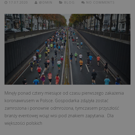
17.07.2020
@DMIN
BLOG
NO COMMENTS
Minęły ponad cztery miesiące od czasu pierwszego zakażenia
koronawirusem w Polsce. Gospodarka zdążyła zostać
zamrożona i ponownie odmrożona, tymczasem przyszłość
branży eventowej wciąż wisi pod znakiem zapytania. Dla
większości polskich