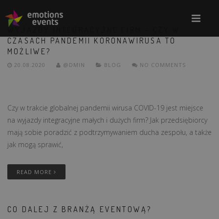
WYJAZDY INTEGRACYJNE FIRM – CZY W
CZASACH PANDEMII KORONAWIRUSA TO
MOŻLIWE?
20.08.2020
@DMIN
BLOG
NO COMMENTS
Czy w trakcie globalnej pandemii wirusa COVID-19 jest miejsce
na wyjazdy integracyjne małych i dużych firm? Jak przedsiębiorcy
mają sobie poradzić z podtrzymywaniem ducha zespołu, a także
jak mogą sprawić,
READ MORE
CO DALEJ Z BRANŻĄ EVENTOWĄ?