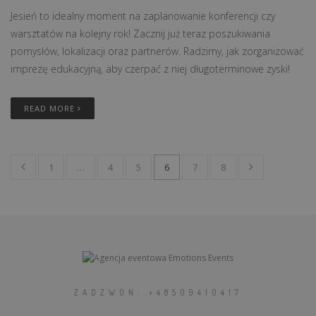
Jesień to idealny moment na zaplanowanie konferencji czy
warsztatów na kolejny rok! Zacznij już teraz poszukiwania
pomysłów, lokalizacji oraz partnerów. Radzimy, jak zorganizować
imprezę edukacyjną, aby czerpać z niej długoterminowe zyski!
READ MORE
1
…
4
5
6
7
8
ZADZWOŃ: +48509410417