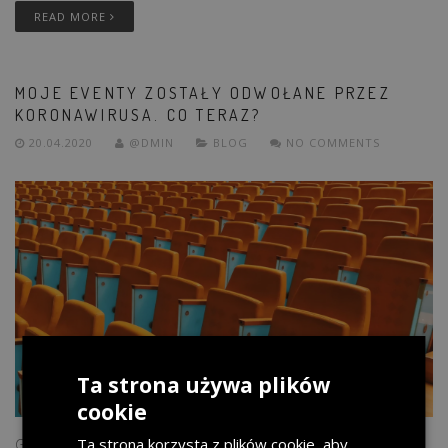
READ MORE
MOJE EVENTY ZOSTAŁY ODWOŁANE PRZEZ
KORONAWIRUSA. CO TERAZ?
20.04.2020
@DMIN
BLOG
NO COMMENTS
Ta strona używa plików
cookie
Ta strona korzysta z plików cookie, aby
Globalna pandemia wywołana przez COVID-19 zatrzymała życie