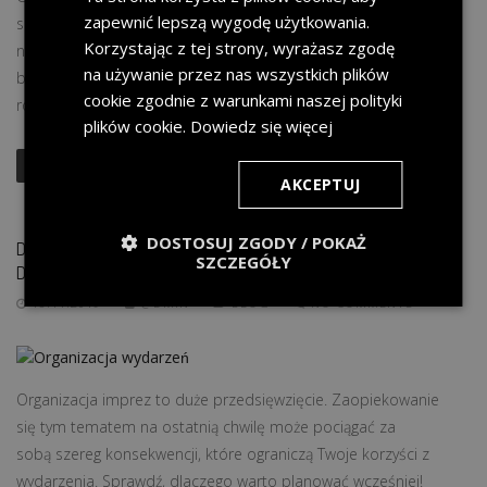
zapewnić lepszą wygodę użytkowania.
społeczne oraz gospodarkę niemal całego świata. Jedną z
Korzystając z tej strony, wyrażasz zgodę
najbardziej dotkniętych koronawirusem branż jest oczywiście
na używanie przez nas wszystkich plików
branża eventowa, której zadaniem jest dostarczać ludziom
cookie zgodnie z warunkami naszej polityki
rozrywkę na
plików cookie.
Dowiedz się więcej
READ MORE
AKCEPTUJ
DOSTOSUJ ZGODY / POKAŻ
DLACZEGO WARTO ORGANIZOWAĆ EVENTY Z
SZCZEGÓŁY
DUŻYM WYPRZEDZENIEM?
18.11.2019
@DMIN
BLOG
NO COMMENTS
Organizacja imprez to duże przedsięwzięcie. Zaopiekowanie
się tym tematem na ostatnią chwilę może pociągać za
sobą szereg konsekwencji, które ograniczą Twoje korzyści z
wydarzenia. Sprawdź, dlaczego warto planować wcześniej!